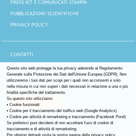
PRESS KIT E COMUNICATI STAMPA
PUBBLICAZIONI SCIENTIFICHE
PRIVACY POLICY
CONTATTI
AREA SOCI
Questo sito web protegge la tua privacy aderendo al Regolamento
Generale sulla Protezione dei Dati dell'Unione Europea (GDPR). Non
DONA ORA
utilizzeremo i tuoi dati per scopi per i quali non acconsenti e solo
nella misura in cui non superi i dati necessari in relazione a una o più
5×1000
finalità specifiche del trattamento.
Su questo sito utilizziamo:
DIVENTA SOCIO
• Cookie funzionali
• Cookie per il tracciamento del traffico web (Google Analytics)
• Cookie per attività di remarketing e tracciamento (Facebook Pixel)
Se preferisci puoi decidere di non accettare l'uso di cookie di
tracciamento e di attività di remarketing.
©
2026 • Tutti i diritti riservati •
Boosted by MOOX.digital
Per ulteriori dettagli visita la nostra pagina della privacy policy