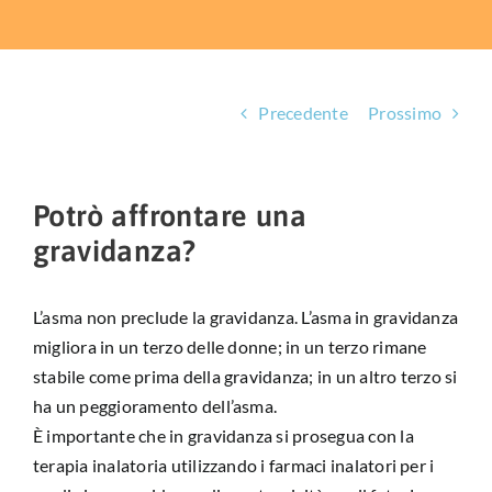
HUB EDUCAZIONALE
NEWS & EVENTI
Precedente
Prossimo
CHI SIAMO
L’ANGOLO DEL PAZIENTE
Potrò affrontare una
gravidanza?
CONTATTI
DIVENTA SOCIO
L’asma non preclude la gravidanza. L’asma in gravidanza
migliora in un terzo delle donne; in un terzo rimane
LIBRO SCRITTURE IN ROSA
stabile come prima della gravidanza; in un altro terzo si
ha un peggioramento dell’asma.
È importante che in gravidanza si prosegua con la
terapia inalatoria utilizzando i farmaci inalatori per i