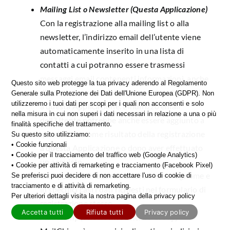
Mailing List o Newsletter (Questa Applicazione)
Con la registrazione alla mailing list o alla
newsletter, l’indirizzo email dell’utente viene
automaticamente inserito in una lista di
contatti a cui potranno essere trasmessi
messaggi email contenenti informazioni, anche
Questo sito web protegge la tua privacy aderendo al Regolamento
di natura commerciale e promozionale, relative
Generale sulla Protezione dei Dati dell'Unione Europea (GDPR). Non
utilizzeremo i tuoi dati per scopi per i quali non acconsenti e solo
a questa Applicazione. L’indirizzo email
nella misura in cui non superi i dati necessari in relazione a una o più
dell’Utente potrebbe anche essere aggiunto a
finalità specifiche del trattamento.
questa lista come risultato della registrazione
Su questo sito utilizziamo:
• Cookie funzionali
a questa Applicazione o dopo aver effettuato
• Cookie per il tracciamento del traffico web (Google Analytics)
un acquisto.
• Cookie per attività di remarketing e tracciamento (Facebook Pixel)
Dati personali raccolti: email, nome, cognome e
Se preferisci puoi decidere di non accettare l'uso di cookie di
tracciamento e di attività di remarketing.
in specifici casi i dati richiesti nel formulario di
Per ulteriori dettagli visita la nostra pagina della privacy policy
registrazione stesso.
Accetta tutti
Rifiuta tutti
Privacy policy
MailChimp (The Rocket Science Group)