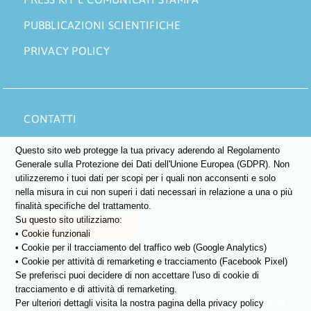
PUBBLICAZIONI SCIENTIFICHE
PRIVACY POLICY
CONTATTI
AREA SOCI
Questo sito web protegge la tua privacy aderendo al Regolamento
Generale sulla Protezione dei Dati dell'Unione Europea (GDPR). Non
DONA ORA
utilizzeremo i tuoi dati per scopi per i quali non acconsenti e solo
nella misura in cui non superi i dati necessari in relazione a una o più
5×1000
finalità specifiche del trattamento.
Su questo sito utilizziamo:
DIVENTA SOCIO
• Cookie funzionali
• Cookie per il tracciamento del traffico web (Google Analytics)
• Cookie per attività di remarketing e tracciamento (Facebook Pixel)
Se preferisci puoi decidere di non accettare l'uso di cookie di
tracciamento e di attività di remarketing.
©
2026 • Tutti i diritti riservati •
Boosted by MOOX.digital
Per ulteriori dettagli visita la nostra pagina della privacy policy