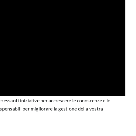
eressanti iniziative per accrescere le conoscenze e le
spensabili per migliorare la gestione della vostra