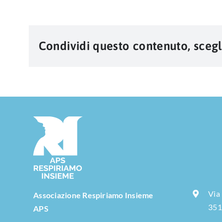
Condividi questo contenuto, scegl
Via
Associazione Respiriamo Insieme
351
APS