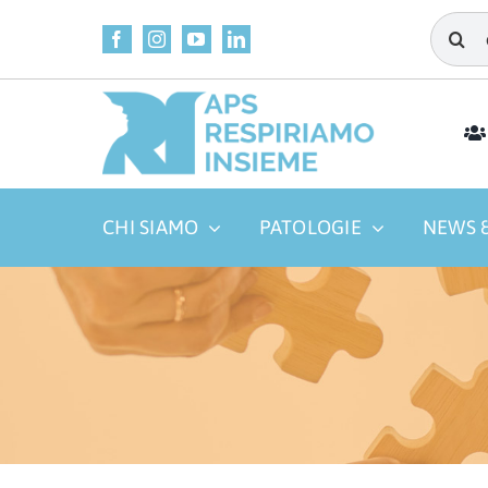
Salta
Cerca
al
per:
contenuto
CHI SIAMO
PATOLOGIE
NEWS &