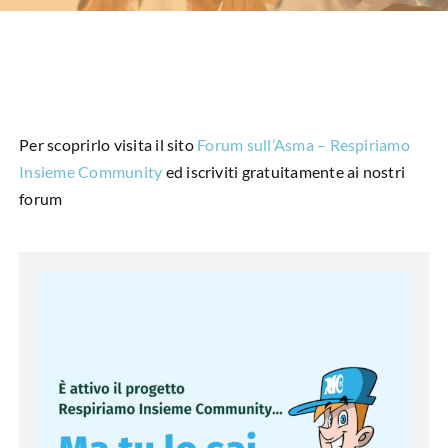
HUB EDUCAZIONALE
NEWS & EVENTI
CHI SIAMO
Per scoprirlo visita il sito
Forum sull’Asma – Respiriamo
L’ANGOLO DEL PAZIENTE
Insieme Community
ed iscriviti gratuitamente ai nostri
forum
CONTATTI
DIVENTA SOCIO
LIBRO SCRITTURE IN ROSA