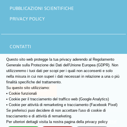
PUBBLICAZIONI SCIENTIFICHE
PRIVACY POLICY
CONTATTI
AREA SOCI
Questo sito web protegge la tua privacy aderendo al Regolamento
Generale sulla Protezione dei Dati dell'Unione Europea (GDPR). Non
DONA ORA
utilizzeremo i tuoi dati per scopi per i quali non acconsenti e solo
nella misura in cui non superi i dati necessari in relazione a una o più
5×1000
finalità specifiche del trattamento.
Su questo sito utilizziamo:
DIVENTA SOCIO
• Cookie funzionali
• Cookie per il tracciamento del traffico web (Google Analytics)
• Cookie per attività di remarketing e tracciamento (Facebook Pixel)
Se preferisci puoi decidere di non accettare l'uso di cookie di
tracciamento e di attività di remarketing.
©
2026 • Tutti i diritti riservati •
Boosted by MOOX.digital
Per ulteriori dettagli visita la nostra pagina della privacy policy