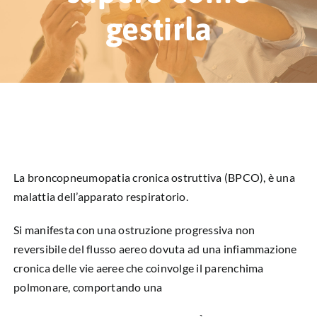
HUB EDUCAZIONALE
gestirla
NEWS & EVENTI
CHI SIAMO
L’ANGOLO DEL PAZIENTE
CONTATTI
La broncopneumopatia cronica ostruttiva (BPCO), è una
malattia dell’apparato respiratorio.
DIVENTA SOCIO
Si manifesta con una ostruzione progressiva non
LIBRO SCRITTURE IN ROSA
reversibile del flusso aereo dovuta ad una infiammazione
cronica delle vie aeree che coinvolge il parenchima
polmonare, comportando una