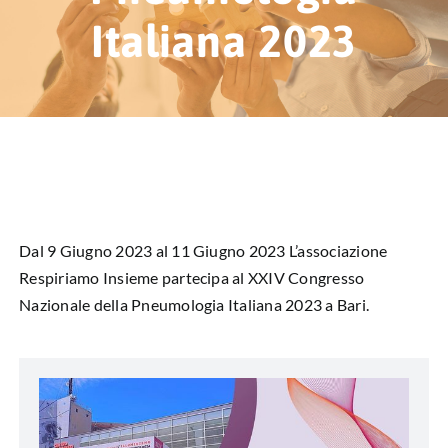
HUB EDUCAZIONALE
Italiana 2023
NEWS & EVENTI
CHI SIAMO
L’ANGOLO DEL PAZIENTE
CONTATTI
Dal 9 Giugno 2023 al 11 Giugno 2023 L’associazione
Respiriamo Insieme partecipa al XXIV Congresso
DIVENTA SOCIO
Nazionale della Pneumologia Italiana 2023 a Bari.
LIBRO SCRITTURE IN ROSA