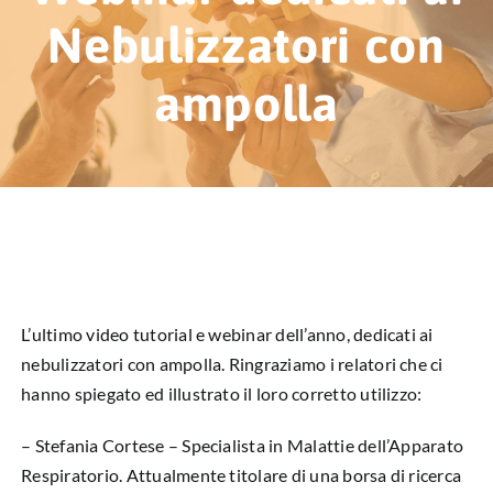
HUB EDUCAZIONALE
Nebulizzatori con
NEWS & EVENTI
ampolla
CHI SIAMO
L’ANGOLO DEL PAZIENTE
CONTATTI
DIVENTA SOCIO
L’ultimo video tutorial e webinar dell’anno, dedicati ai
nebulizzatori con ampolla. Ringraziamo i relatori che ci
LIBRO SCRITTURE IN ROSA
hanno spiegato ed illustrato il loro corretto utilizzo:
– Stefania Cortese – Specialista in Malattie dell’Apparato
Respiratorio. Attualmente titolare di una borsa di ricerca