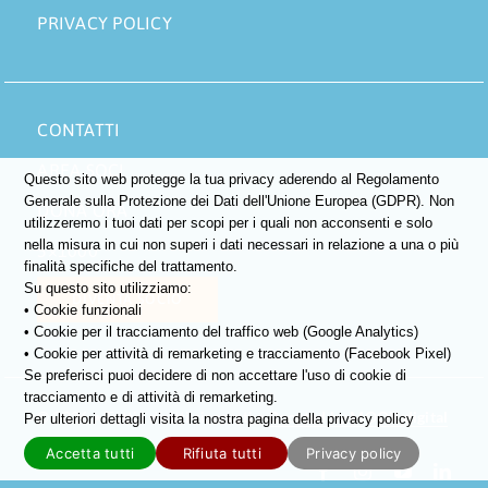
PRIVACY POLICY
CONTATTI
AREA SOCI
Questo sito web protegge la tua privacy aderendo al Regolamento
Generale sulla Protezione dei Dati dell'Unione Europea (GDPR). Non
DONA ORA
utilizzeremo i tuoi dati per scopi per i quali non acconsenti e solo
nella misura in cui non superi i dati necessari in relazione a una o più
5×1000
finalità specifiche del trattamento.
Su questo sito utilizziamo:
DIVENTA SOCIO
• Cookie funzionali
• Cookie per il tracciamento del traffico web (Google Analytics)
• Cookie per attività di remarketing e tracciamento (Facebook Pixel)
Se preferisci puoi decidere di non accettare l'uso di cookie di
tracciamento e di attività di remarketing.
©
2026 • Tutti i diritti riservati •
Boosted by MOOX.digital
Per ulteriori dettagli visita la nostra pagina della privacy policy
Accetta tutti
Rifiuta tutti
Privacy policy