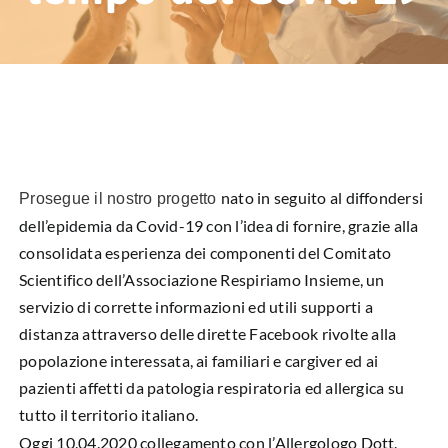
HUB EDUCAZIONALE
NEWS & EVENTI
CHI SIAMO
L’ANGOLO DEL PAZIENTE
nato in seguito al diffondersi
Prosegue il nostro progetto
dell’epidemia da Covid-19 con l’idea di fornire, grazie alla
CONTATTI
consolidata esperienza dei componenti del Comitato
Scientifico dell’Associazione Respiriamo Insieme, un
DIVENTA SOCIO
servizio di corrette informazioni ed utili supporti a
distanza attraverso delle dirette Facebook rivolte alla
LIBRO SCRITTURE IN ROSA
popolazione interessata, ai familiari e cargiver ed ai
pazienti affetti da patologia respiratoria ed allergica su
tutto il territorio italiano.
Oggi 10.04.2020 collegamento con l’Allergologo Dott.