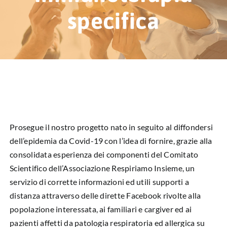
HUB EDUCAZIONALE
specifica
NEWS & EVENTI
CHI SIAMO
L’ANGOLO DEL PAZIENTE
CONTATTI
Prosegue il nostro progetto nato in seguito al diffondersi
dell’epidemia da Covid-19 con l’idea di fornire, grazie alla
DIVENTA SOCIO
consolidata esperienza dei componenti del Comitato
Scientifico dell’Associazione Respiriamo Insieme, un
LIBRO SCRITTURE IN ROSA
servizio di corrette informazioni ed utili supporti a
distanza attraverso delle dirette Facebook rivolte alla
popolazione interessata, ai familiari e cargiver ed ai
pazienti affetti da patologia respiratoria ed allergica su