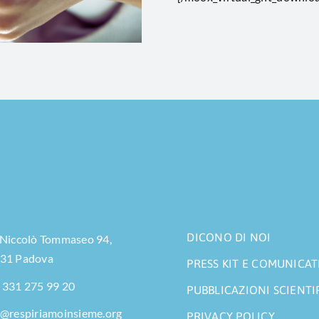
DICONO DI NOI
 Niccolò Tommaseo 94,
31 Padova
PRESS KIT E COMUNICAT
 331 275 99 20
PUBBLICAZIONI SCIENTI
o@respiriamoinsieme.org
PRIVACY POLICY