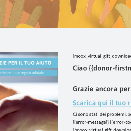
[moox_virtual_gift_downloa
Ciao {{donor-first
Grazie ancora per 
Scarica qui il tuo 
Ci sono stati dei problemi, p
{{error-message}} {{error-co
[/moox_virtual_gift_downlo