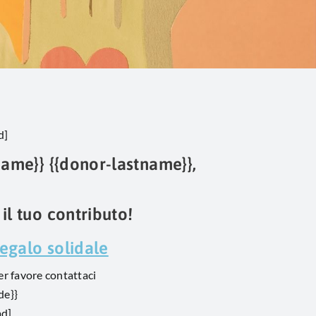
d]
name}} {{donor-lastname}},
il tuo contributo!
regalo solidale
er favore contattaci
de}}
ad]