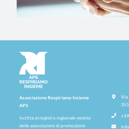
Via
Associazione Respiriamo Insieme
351
APS
+39
Iscritta al registro regionale veneto
delle associazioni di promozione
inf