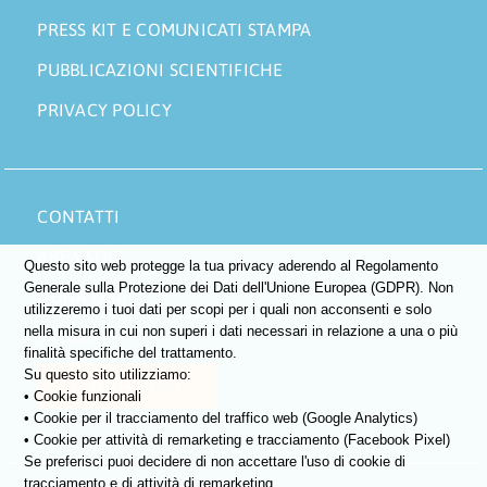
PRESS KIT E COMUNICATI STAMPA
PUBBLICAZIONI SCIENTIFICHE
PRIVACY POLICY
CONTATTI
AREA SOCI
Questo sito web protegge la tua privacy aderendo al Regolamento
Generale sulla Protezione dei Dati dell'Unione Europea (GDPR). Non
DONA ORA
utilizzeremo i tuoi dati per scopi per i quali non acconsenti e solo
nella misura in cui non superi i dati necessari in relazione a una o più
5×1000
finalità specifiche del trattamento.
Su questo sito utilizziamo:
DIVENTA SOCIO
• Cookie funzionali
• Cookie per il tracciamento del traffico web (Google Analytics)
• Cookie per attività di remarketing e tracciamento (Facebook Pixel)
Se preferisci puoi decidere di non accettare l'uso di cookie di
tracciamento e di attività di remarketing.