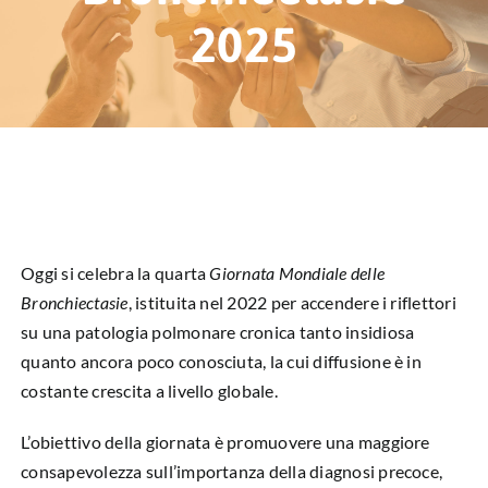
HUB EDUCAZIONALE
2025
NEWS & EVENTI
CHI SIAMO
L’ANGOLO DEL PAZIENTE
CONTATTI
Oggi si celebra la quarta
Giornata Mondiale delle
Bronchiectasie
, istituita nel 2022 per accendere i riflettori
DIVENTA SOCIO
su una patologia polmonare cronica tanto insidiosa
quanto ancora poco conosciuta, la cui diffusione è in
LIBRO SCRITTURE IN ROSA
costante crescita a livello globale.
L’obiettivo della giornata è promuovere una maggiore
consapevolezza sull’importanza della diagnosi precoce,