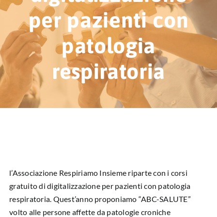
HUB EDUCAZIONALE
per pazienti con
NEWS & EVENTI
patologia
CHI SIAMO
respiratoria
L’ANGOLO DEL PAZIENTE
CONTATTI
DIVENTA SOCIO
LIBRO SCRITTURE IN ROSA
l’Associazione Respiriamo Insieme riparte con i corsi
gratuito di digitalizzazione per pazienti con patologia
respiratoria. Quest’anno proponiamo “ABC-SALUTE”
volto alle persone affette da patologie croniche