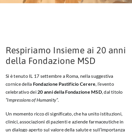
HUB EDUCAZIONALE
NEWS & EVENTI
CHI SIAMO
Respiriamo Insieme ai 20 anni
L’ANGOLO DEL PAZIENTE
della Fondazione MSD
CONTATTI
Si è tenuto IL 17 settembre a Roma, nella suggestiva
DIVENTA SOCIO
cornice della
Fondazione Pastificio Cerere
, l’evento
celebrativo dei
20 anni della Fondazione MSD
, dal titolo
LIBRO SCRITTURE IN ROSA
“Impressions of Humanity”
.
Un momento ricco di significato, che ha unito istituzioni,
clinici, associazioni di pazienti e aziende farmaceutiche in
un dialogo aperto sul valore della salute e sull’importanza