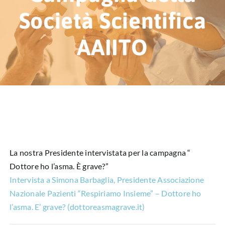
HUB EDUCAZIONALE
Società Scientifica
NEWS & EVENTI
AAIITO
CHI SIAMO
L’ANGOLO DEL PAZIENTE
CONTATTI
DIVENTA SOCIO
La nostra Presidente intervistata per la campagna “
Dottore ho l’asma. È grave?”
LIBRO SCRITTURE IN ROSA
Intervista a Simona Barbaglia, Presidente Associazione
Nazionale Pazienti “Respiriamo Insieme” – Dottore ho
l’asma. E’ grave? (dottoreasmagrave.it)