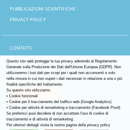
PUBBLICAZIONI SCIENTIFICHE
PRIVACY POLICY
CONTATTI
AREA SOCI
Questo sito web protegge la tua privacy aderendo al Regolamento
Generale sulla Protezione dei Dati dell'Unione Europea (GDPR). Non
DONA ORA
utilizzeremo i tuoi dati per scopi per i quali non acconsenti e solo
nella misura in cui non superi i dati necessari in relazione a una o più
5×1000
finalità specifiche del trattamento.
Su questo sito utilizziamo:
DIVENTA SOCIO
• Cookie funzionali
• Cookie per il tracciamento del traffico web (Google Analytics)
• Cookie per attività di remarketing e tracciamento (Facebook Pixel)
Se preferisci puoi decidere di non accettare l'uso di cookie di
tracciamento e di attività di remarketing.
©
2026 • Tutti i diritti riservati •
Boosted by MOOX.digital
Per ulteriori dettagli visita la nostra pagina della privacy policy