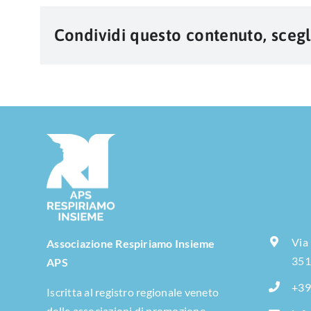
Condividi questo contenuto, scegl
Via
Associazione Respiriamo Insieme
351
APS
+39
Iscritta al registro regionale veneto
delle associazioni di promozione