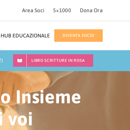
Area Soci
5×1000
Dona Ora
HUB EDUCAZIONALE
DIVENTA SOCIO
TI
LIBRO SCRITTURE IN ROSA
mo Insieme
i voi