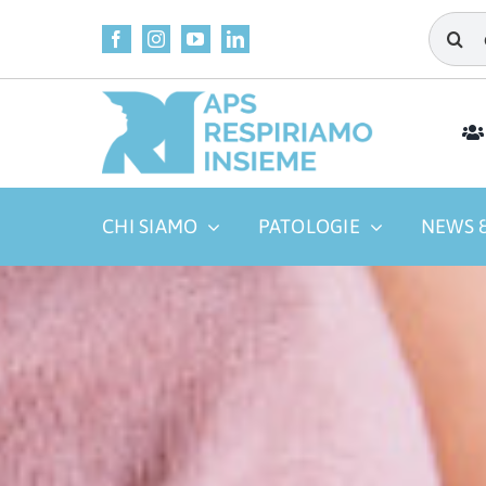
Salta
Cerca
al
per:
contenuto
CHI SIAMO
PATOLOGIE
NEWS &