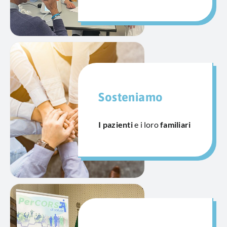
Sosteniamo
I pazienti
e i loro
familiari