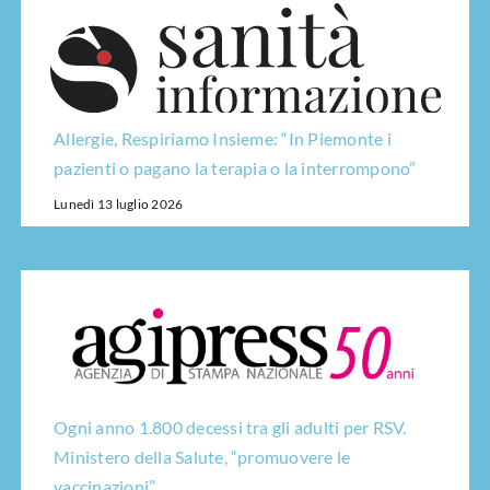
Allergie, Respiriamo Insieme: “In Piemonte i
pazienti o pagano la terapia o la interrompono”
Lunedì 13 luglio 2026
Ogni anno 1.800 decessi tra gli adulti per RSV.
Ministero della Salute, “promuovere le
vaccinazioni”