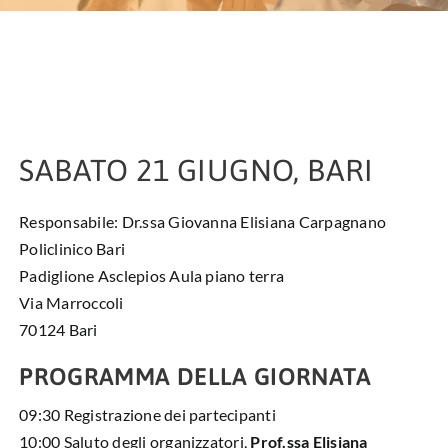
HUB EDUCAZIONALE
NEWS & EVENTI
CHI SIAMO
SABATO 21 GIUGNO, BARI
L’ANGOLO DEL PAZIENTE
Responsabile: Dr.ssa Giovanna Elisiana Carpagnano
CONTATTI
Policlinico Bari
Padiglione Asclepios Aula piano terra
DIVENTA SOCIO
Via Marroccoli
70124 Bari
LIBRO SCRITTURE IN ROSA
PROGRAMMA DELLA GIORNATA
09:30 Registrazione dei partecipanti
10:00 Saluto degli organizzatori,
Prof.ssa Elisiana