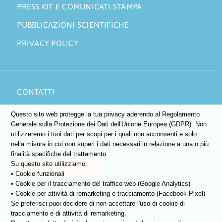
PRESS KIT E COMUNICATI STAMPA
PUBBLICAZIONI SCIENTIFICHE
PRIVACY POLICY
CONTATTI
AREA SOCI
Questo sito web protegge la tua privacy aderendo al Regolamento
Generale sulla Protezione dei Dati dell'Unione Europea (GDPR). Non
DONA ORA
utilizzeremo i tuoi dati per scopi per i quali non acconsenti e solo
nella misura in cui non superi i dati necessari in relazione a una o più
5×1000
finalità specifiche del trattamento.
Su questo sito utilizziamo:
DIVENTA SOCIO
• Cookie funzionali
• Cookie per il tracciamento del traffico web (Google Analytics)
• Cookie per attività di remarketing e tracciamento (Facebook Pixel)
Se preferisci puoi decidere di non accettare l'uso di cookie di
tracciamento e di attività di remarketing.