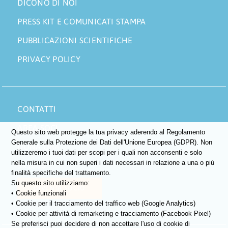
DICONO DI NOI
PRESS KIT E COMUNICATI STAMPA
PUBBLICAZIONI SCIENTIFICHE
PRIVACY POLICY
CONTATTI
AREA SOCI
Questo sito web protegge la tua privacy aderendo al Regolamento
Generale sulla Protezione dei Dati dell'Unione Europea (GDPR). Non
DONA ORA
utilizzeremo i tuoi dati per scopi per i quali non acconsenti e solo
nella misura in cui non superi i dati necessari in relazione a una o più
5×1000
finalità specifiche del trattamento.
Su questo sito utilizziamo:
DIVENTA SOCIO
• Cookie funzionali
• Cookie per il tracciamento del traffico web (Google Analytics)
• Cookie per attività di remarketing e tracciamento (Facebook Pixel)
Se preferisci puoi decidere di non accettare l'uso di cookie di