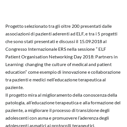
HUB EDUCAZIONALE
NEWS & EVENTI
Progetto selezionato tra gli oltre 200 presentati dalle
CHI SIAMO
associazioni di pazienti aderenti ad ELF, e tra i 5 progetti
che sono stati presentati e discussi il 15.09.2018 al
L’ANGOLO DEL PAZIENTE
Congresso Internazionale ERS nella sessione ” ELF
Patient Organisation Networking Day 2018: Partners in
CONTATTI
Learning: changing the culture of medical and patient
education” come esempio di innovazione e collaborazione
tra pazienti e medici nell’educazione terapeutica al
DIVENTA SOCIO
paziente.
Il progetto mira al miglioramento della conoscenza della
LIBRO SCRITTURE IN ROSA
patologia, all’educazione terapeutica e alla formazione del
paziente, a migliorare il processo di transizione degli
adolescenti con asma e promuovere l’aderenza degli
adolescenti asmatici ai protocolli terapeutici.