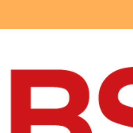
Ingrandisci
immagine