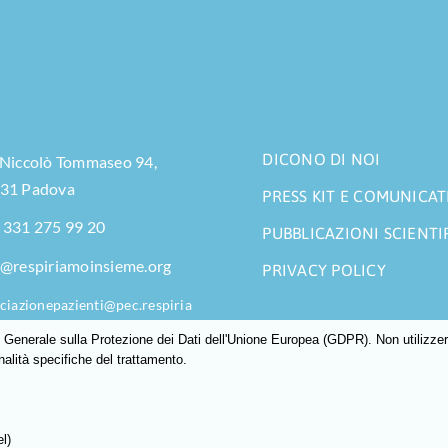
DICONO DI NOI
 Niccolò Tommaseo 94,
31 Padova
PRESS KIT E COMUNICAT
 331 275 99 20
PUBBLICAZIONI SCIENTI
o@respiriamoinsieme.org
PRIVACY POLICY
ciazionepazienti@pec.respiria
nsieme.org
enerale sulla Protezione dei Dati dell'Unione Europea (GDPR). Non utilizzerem
nalità specifiche del trattamento.
l)