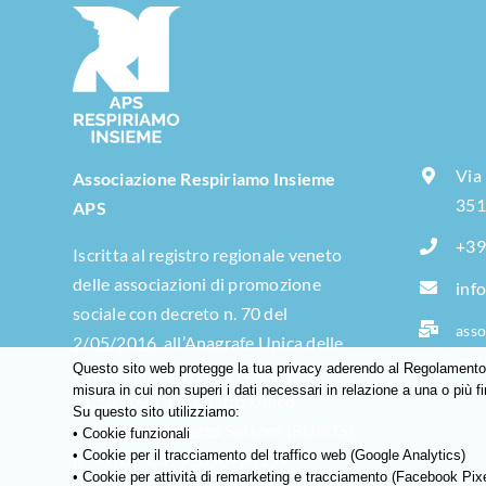
Via
Associazione Respiriamo Insieme
351
APS
+39
Iscritta al registro regionale veneto
delle associazioni di promozione
inf
sociale con decreto n. 70 del
asso
2/05/2016, all’Anagrafe Unica delle
moi
Questo sito web protegge la tua privacy aderendo al Regolamento G
Onlus dal 04/07/2017e e dal
misura in cui non superi i dati necessari in relazione a una o più fi
21.10.2022 al Registro Unico
Su questo sito utilizziamo:
Nazionale del Terzo Settore (RUNTS)
• Cookie funzionali
• Cookie per il tracciamento del traffico web (Google Analytics)
n. 58107. C.F. 93050930259
• Cookie per attività di remarketing e tracciamento (Facebook Pixe