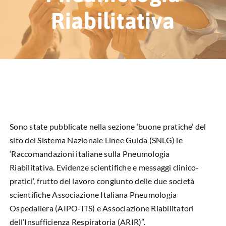
HUB EDUCAZIONALE
Riabilitativa
NEWS & EVENTI
CHI SIAMO
L’ANGOLO DEL PAZIENTE
CONTATTI
Sono state pubblicate nella sezione ‘buone pratiche’ del
sito del Sistema Nazionale Linee Guida (SNLG) le
DIVENTA SOCIO
‘Raccomandazioni italiane sulla Pneumologia
Riabilitativa. Evidenze scientifiche e messaggi clinico-
LIBRO SCRITTURE IN ROSA
pratici’, frutto del lavoro congiunto delle due società
scientifiche Associazione Italiana Pneumologia
Ospedaliera (AIPO-ITS) e Associazione Riabilitatori
dell’Insufficienza Respiratoria (ARIR)”.