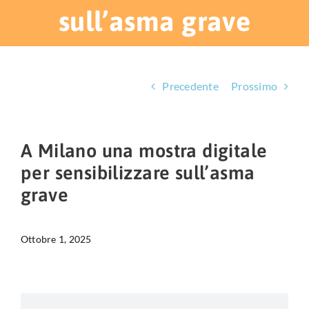
HUB EDUCAZIONALE
sull’asma grave
NEWS & EVENTI
CHI SIAMO
Precedente
Prossimo
L’ANGOLO DEL PAZIENTE
A Milano una mostra digitale
CONTATTI
per sensibilizzare sull’asma
grave
DIVENTA SOCIO
LIBRO SCRITTURE IN ROSA
Ottobre 1, 2025