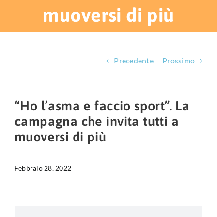
HUB EDUCAZIONALE
muoversi di più
NEWS & EVENTI
CHI SIAMO
Precedente
Prossimo
L’ANGOLO DEL PAZIENTE
“Ho l’asma e faccio sport”. La
CONTATTI
campagna che invita tutti a
muoversi di più
DIVENTA SOCIO
LIBRO SCRITTURE IN ROSA
Febbraio 28, 2022