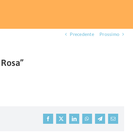
Precedente
Prossimo
 Rosa”
Facebook
X
LinkedIn
WhatsApp
Telegram
Email