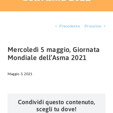
HUB EDUCAZIONALE
NEWS & EVENTI
Precedente
Prossimo
CHI SIAMO
L’ANGOLO DEL PAZIENTE
Mercoledì 5 maggio, Giornata
Mondiale dell’Asma 2021
CONTATTI
DIVENTA SOCIO
Maggio 3, 2021
LIBRO SCRITTURE IN ROSA
Condividi questo contenuto,
scegli tu dove!