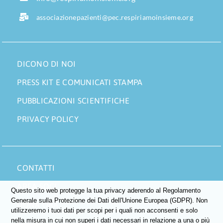
associazionepazienti@pec.respiriamoinsieme.org
DICONO DI NOI
PRESS KIT E COMUNICATI STAMPA
PUBBLICAZIONI SCIENTIFICHE
PRIVACY POLICY
CONTATTI
AREA SOCI
Questo sito web protegge la tua privacy aderendo al Regolamento
Generale sulla Protezione dei Dati dell'Unione Europea (GDPR). Non
DONA ORA
utilizzeremo i tuoi dati per scopi per i quali non acconsenti e solo
nella misura in cui non superi i dati necessari in relazione a una o più