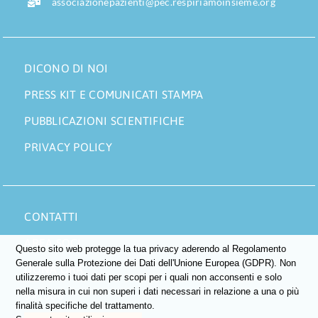
associazionepazienti@pec.respiriamoinsieme.org
DICONO DI NOI
PRESS KIT E COMUNICATI STAMPA
PUBBLICAZIONI SCIENTIFICHE
PRIVACY POLICY
CONTATTI
AREA SOCI
Questo sito web protegge la tua privacy aderendo al Regolamento
Generale sulla Protezione dei Dati dell'Unione Europea (GDPR). Non
DONA ORA
utilizzeremo i tuoi dati per scopi per i quali non acconsenti e solo
nella misura in cui non superi i dati necessari in relazione a una o più
5×1000
finalità specifiche del trattamento.