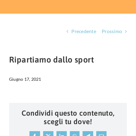
HUB EDUCAZIONALE
NEWS & EVENTI
Precedente
Prossimo
CHI SIAMO
L’ANGOLO DEL PAZIENTE
Ripartiamo dallo sport
CONTATTI
Giugno 17, 2021
DIVENTA SOCIO
LIBRO SCRITTURE IN ROSA
Condividi questo contenuto,
scegli tu dove!