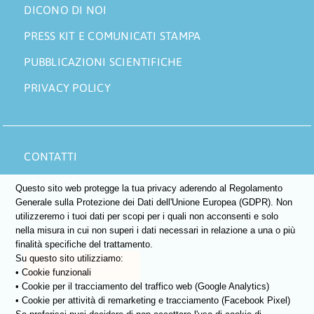
DICONO DI NOI
PRESS KIT E COMUNICATI STAMPA
PUBBLICAZIONI SCIENTIFICHE
PRIVACY POLICY
CONTATTI
AREA SOCI
Questo sito web protegge la tua privacy aderendo al Regolamento
Generale sulla Protezione dei Dati dell'Unione Europea (GDPR). Non
DONA ORA
utilizzeremo i tuoi dati per scopi per i quali non acconsenti e solo
nella misura in cui non superi i dati necessari in relazione a una o più
5×1000
finalità specifiche del trattamento.
Su questo sito utilizziamo:
DIVENTA SOCIO
• Cookie funzionali
• Cookie per il tracciamento del traffico web (Google Analytics)
• Cookie per attività di remarketing e tracciamento (Facebook Pixel)