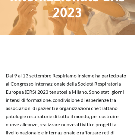
HUB EDUCAZIONALE
2023
NEWS & EVENTI
CHI SIAMO
L’ANGOLO DEL PAZIENTE
CONTATTI
Dal 9 al 13 settembre Respiriamo Insieme ha partecipato
al Congresso Internazionale della Società Respiratoria
DIVENTA SOCIO
Europea (ERS) 2023 tenutosi a Milano. Sono stati giorni
intensi di formazione, condivisione di esperienze tra
LIBRO SCRITTURE IN ROSA
associazioni di pazienti e organizzazioni che trattano
patologie respiratorie di tutto il mondo, per costruire
nuove alleanze, realizzare nuove attività e progetti a
livello nazionale e internazionale e rafforzare reti di