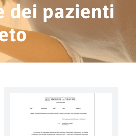
e dei pazienti
eto