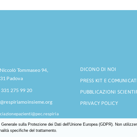
DICONO DI NOI
 Niccolò Tommaseo 94,
31 Padova
PRESS KIT E COMUNICAT
 331 275 99 20
PUBBLICAZIONI SCIENTI
o@respiriamoinsieme.org
PRIVACY POLICY
ciazionepazienti@pec.respiria
nsieme.org
enerale sulla Protezione dei Dati dell'Unione Europea (GDPR). Non utilizzerem
nalità specifiche del trattamento.