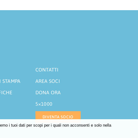
CONTATTI
I STAMPA
AREA SOCI
FICHE
DONA ORA
5×1000
DIVENTA SOCIO
o i tuoi dati per scopi per i quali non acconsenti e solo nella