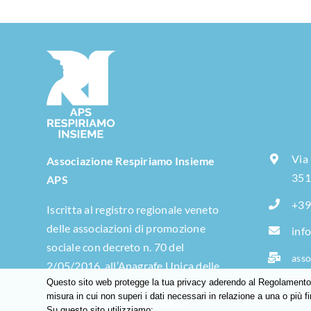
Via
Associazione Respiriamo Insieme
351
APS
+39
Iscritta al registro regionale veneto
delle associazioni di promozione
inf
sociale con decreto n. 70 del
asso
2/05/2016, all’Anagrafe Unica delle
moi
Questo sito web protegge la tua privacy aderendo al Regolamento G
Onlus dal 04/07/2017e e dal
misura in cui non superi i dati necessari in relazione a una o più fi
21.10.2022 al Registro Unico
Su questo sito utilizziamo: