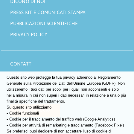
DICONO DI NOI
PRESS KIT E COMUNICATI STAMPA
PUBBLICAZIONI SCIENTIFICHE
PRIVACY POLICY
CONTATTI
AREA SOCI
Questo sito web protegge la tua privacy aderendo al Regolamento
Generale sulla Protezione dei Dati dell'Unione Europea (GDPR). Non
DONA ORA
utilizzeremo i tuoi dati per scopi per i quali non acconsenti e solo
nella misura in cui non superi i dati necessari in relazione a una o più
5×1000
finalità specifiche del trattamento.
Su questo sito utilizziamo:
DIVENTA SOCIO
• Cookie funzionali
• Cookie per il tracciamento del traffico web (Google Analytics)
• Cookie per attività di remarketing e tracciamento (Facebook Pixel)
Se preferisci puoi decidere di non accettare l'uso di cookie di