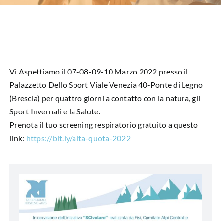
HUB EDUCAZIONALE
NEWS & EVENTI
CHI SIAMO
Vi Aspettiamo il 07-08-09-10 Marzo 2022 presso il
L’ANGOLO DEL PAZIENTE
Palazzetto Dello Sport Viale Venezia 40-Ponte di Legno
(Brescia) per quattro giorni a contatto con la natura, gli
Sport Invernali e la Salute.
CONTATTI
Prenota il tuo screening respiratorio gratuito a questo
link:
https://bit.ly/alta-quota-2022
DIVENTA SOCIO
LIBRO SCRITTURE IN ROSA