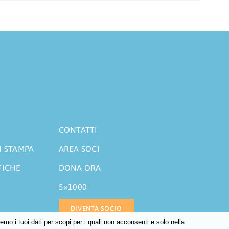
CONTATTI
I STAMPA
AREA SOCI
FICHE
DONA ORA
5×1000
DIVENTA SOCIO
o i tuoi dati per scopi per i quali non acconsenti e solo nella