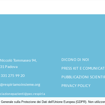
DICONO DI NOI
 Niccolò Tommaseo 94,
31 Padova
PRESS KIT E COMUNICAT
 331 275 99 20
PUBBLICAZIONI SCIENTI
o@respiriamoinsieme.org
PRIVACY POLICY
ciazionepazienti@pec.respiria
nsieme.org
enerale sulla Protezione dei Dati dell'Unione Europea (GDPR). Non utilizzerem