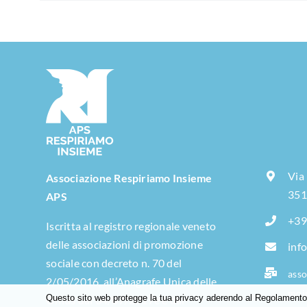
Via
Associazione Respiriamo Insieme
351
APS
+39
Iscritta al registro regionale veneto
delle associazioni di promozione
inf
sociale con decreto n. 70 del
asso
2/05/2016, all’Anagrafe Unica delle
moi
Questo sito web protegge la tua privacy aderendo al Regolamento G
Onlus dal 04/07/2017e e dal