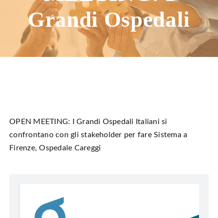
HUB EDUCAZIONALE
Grandi Ospedali
NEWS & EVENTI
CHI SIAMO
L’ANGOLO DEL PAZIENTE
CONTATTI
OPEN MEETING: I Grandi Ospedali Italiani si
confrontano con gli stakeholder per fare Sistema a
DIVENTA SOCIO
Firenze, Ospedale Careggi
LIBRO SCRITTURE IN ROSA