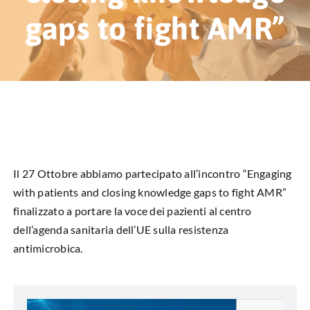
HUB EDUCAZIONALE
gaps to fight AMR”
NEWS & EVENTI
CHI SIAMO
L’ANGOLO DEL PAZIENTE
CONTATTI
Il 27 Ottobre abbiamo partecipato all’incontro “Engaging
with patients and closing knowledge gaps to fight AMR”
DIVENTA SOCIO
finalizzato a portare la voce dei pazienti al centro
dell’agenda sanitaria dell’UE sulla resistenza
LIBRO SCRITTURE IN ROSA
antimicrobica.