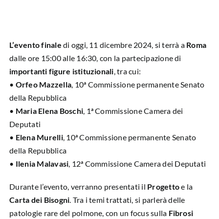
HUB EDUCAZIONALE
NEWS & EVENTI
L’evento finale
di oggi, 11 dicembre 2024, si terrà a
Roma
CHI SIAMO
dalle ore 15:00 alle 16:30, con la partecipazione di
importanti figure istituzionali
, tra cui:
L’ANGOLO DEL PAZIENTE
•
Orfeo Mazzella
, 10ª Commissione permanente Senato
della Repubblica
CONTATTI
•
Maria Elena Boschi
, 1ª Commissione Camera dei
Deputati
•
Elena Murelli
, 10ª Commissione permanente Senato
DIVENTA SOCIO
della Repubblica
•
Ilenia Malavasi
, 12ª Commissione Camera dei Deputati
LIBRO SCRITTURE IN ROSA
Durante l’evento, verranno presentati il
Progetto
e la
Carta dei Bisogni
. Tra i temi trattati, si parlerà delle
patologie rare del polmone, con un focus sulla
Fibrosi