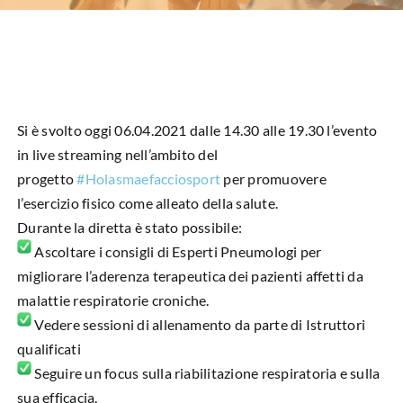
HUB EDUCAZIONALE
NEWS & EVENTI
CHI SIAMO
Si è svolto oggi 06.04.2021 dalle 14.30 alle 19.30 l’evento
L’ANGOLO DEL PAZIENTE
in live streaming nell’ambito del
progetto
#Holasmaefacciosport
per promuovere
l’esercizio fisico come alleato della salute.
CONTATTI
Durante la diretta è stato possibile:
Ascoltare i consigli di Esperti Pneumologi per
DIVENTA SOCIO
migliorare l’aderenza terapeutica dei pazienti affetti da
malattie respiratorie croniche.
LIBRO SCRITTURE IN ROSA
Vedere sessioni di allenamento da parte di Istruttori
qualificati
Seguire un focus sulla riabilitazione respiratoria e sulla
sua efficacia.