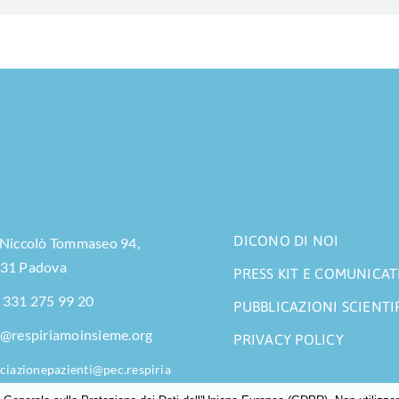
DICONO DI NOI
 Niccolò Tommaseo 94,
31 Padova
PRESS KIT E COMUNICAT
 331 275 99 20
PUBBLICAZIONI SCIENTI
o@respiriamoinsieme.org
PRIVACY POLICY
ciazionepazienti@pec.respiria
nsieme.org