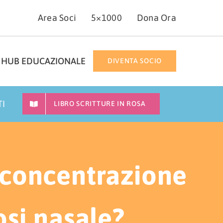
Area Soci
5×1000
Dona Ora
HUB EDUCAZIONALE
DIVENTA SOCIO
TI
LIBRO SCRITTURE IN ROSA
i concentrazione
osi nasale?